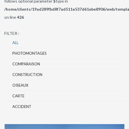
follows optional parameter $type in
/home/clients/19ad289fbd8f7ad511e537d61ebe8906/web/template
on line
426
FILTER :
ALL
PHOTOMONTAGES
COMPARAISON
CONSTRUCTION
OISEAUX
CARTE
ACCIDENT